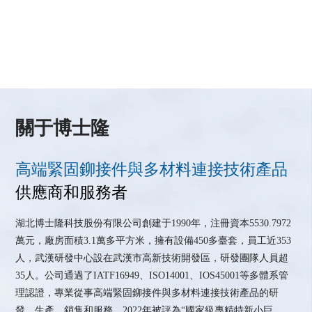
關于博士隆
高端緊固鉚接件與多材料連接技術產品
供應商和服務者
湖北博士隆科技股份有限公司創建于1990年，注冊資本5530.7972
萬元，廠房面積3.1萬多平方米，擁有設備450多臺套，員工近353
人，武漢研發中心設在武漢市高新技術開發區，研發團隊人員超
35人。公司通過了IATF16949、ISO14001、IOS45001等多體系管
理認證，專業從事高端緊固鉚接件與多材料連接技術產品的研
發、生產、銷售和服務，2022年被評為“國家級專精特新小巨