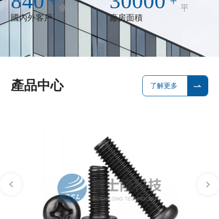
840
30000
+
+
個
平
國內外客戶
廠房面積
產品中心
了解更多