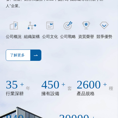
人”企業。
公司概況
組織架構
公司文化
公司戰略
資質榮譽
競爭優勢
了解更多
35
450
2600
+
+
+
年
套
種
行業深耕
擁有設備
產品規格