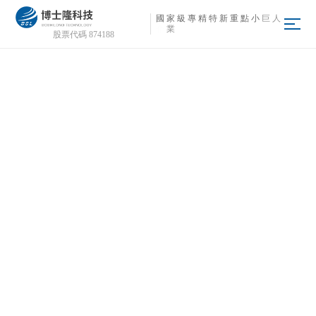
忍者神龟电影,不可抗拒的你ID中字,岁月电视剧,探秘地球,年轻善良的子3,黑皮辣妹是
國
家
級
專
精
特
新
重
點
小
巨
人
我的兄弟第一季免费 ,电影时光,电波女与青春男op
企
業
股票代碼 874188